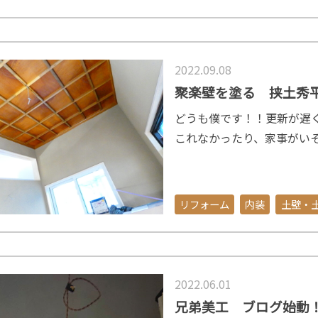
2022.09.08
聚楽壁を塗る 挟土秀
どうも僕です！！更新が遅
これなかったり、家事がい
リフォーム
内装
土壁・
2022.06.01
兄弟美工 ブログ始動