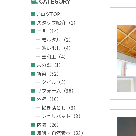
CATEGORY
ブログTOP
スタッフ紹介（1）
土間（14）
モルタル（2）
洗い出し（4）
三和土（4）
未分類（1）
新築（32）
タイル（2）
リフォーム（36）
外壁（16）
掻き落とし（3）
ジョリパット（3）
内装（26）
漆喰・自然素材（23）