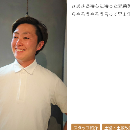
さあさあ待ちに待った兄弟
らやろうやろう言って早１
スタッフ紹介
土壁・土蔵改