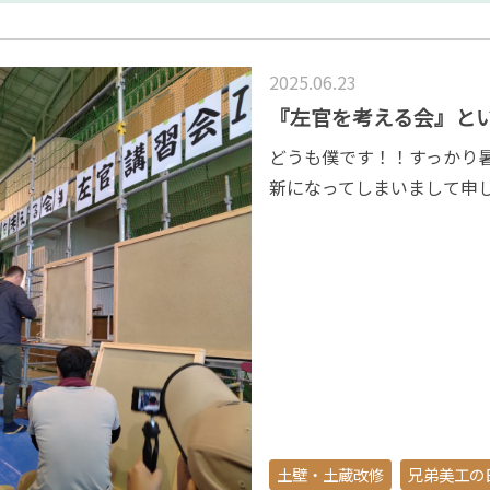
2025.06.23
『左官を考える会』と
どうも僕です！！すっかり
新になってしまいまして申
土壁・土蔵改修
兄弟美工の