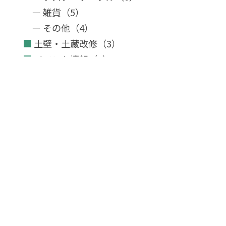
雑貨（5）
その他（4）
土壁・土蔵改修（3）
イベント情報（7）
ミーティング・研修レポ（1）
兄弟美工の日常（14）
その他（7）
OTHER
兄弟美工 公式サイト
Instagram
Facebook